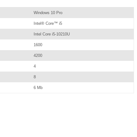
Windows 10 Pro
Intel® Core™ i5
Intel Core i5-10210U
1600
4200
4
8
6 Mb