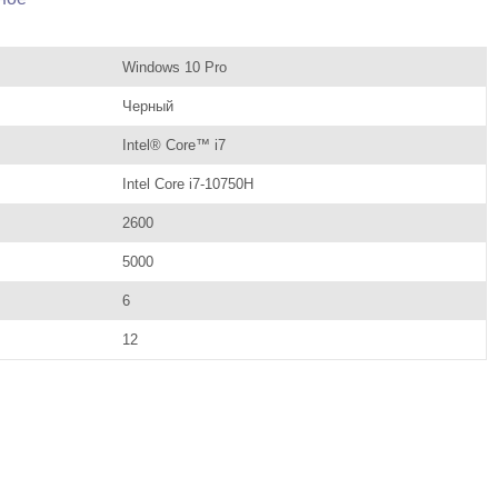
Windows 10 Pro
Черный
Intel® Core™ i7
Intel Core i7-10750H
2600
5000
6
12