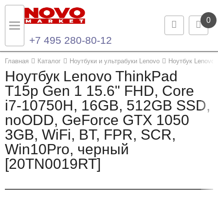
0
+7 495 280-80-12
Назад
Назад
Главная
Каталог
Ноутбуки и ультрабуки Lenovo
Ноутбук Lenovo 
Ноутбук Lenovo ThinkPad
Каталог продукции
Контакты
T15p Gen 1 15.6" FHD, Core
i7-10750H, 16GB, 512GB SSD,
Ноутбуки и ультрабуки
Контактная информация
noODD, GeForce GTX 1050
Компьютеры
3GB, WiFi, BT, FPR, SCR,
Win10Pro, черный
Моноблоки
[20TN0019RT]
Серверы и СХД
Опции и комплектующие
Мониторы