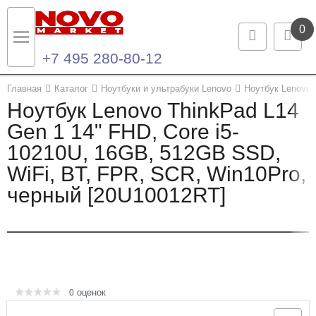
0
+7 495 280-80-12
Назад
Назад
Главная
Каталог
Ноутбуки и ультрабуки Lenovo
Ноутбук Lenovo 
Ноутбук Lenovo ThinkPad L14
Каталог продукции
Контакты
Gen 1 14" FHD, Core i5-
10210U, 16GB, 512GB SSD,
Ноутбуки и ультрабуки
Контактная информация
WiFi, BT, FPR, SCR, Win10Pro,
Компьютеры
черный [20U10012RT]
Моноблоки
Серверы и СХД
Опции и комплектующие
оценок
0
Мониторы