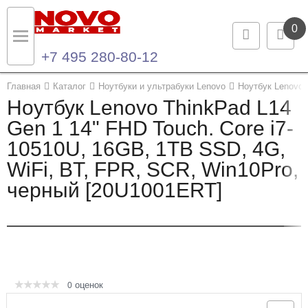
0
+7 495 280-80-12
Назад
Назад
Главная
Каталог
Ноутбуки и ультрабуки Lenovo
Ноутбук Lenovo 
Ноутбук Lenovo ThinkPad L14
Каталог продукции
Контакты
Gen 1 14" FHD Touch. Core i7-
10510U, 16GB, 1TB SSD, 4G,
Ноутбуки и ультрабуки
Контактная информация
WiFi, BT, FPR, SCR, Win10Pro,
Компьютеры
черный [20U1001ERT]
Моноблоки
Серверы и СХД
Опции и комплектующие
оценок
0
Мониторы