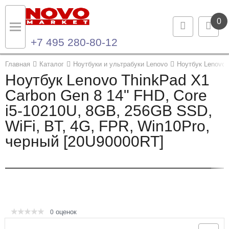
0
+7 495 280-80-12
Назад
Назад
Главная
Каталог
Ноутбуки и ультрабуки Lenovo
Ноутбук Lenovo 
Ноутбук Lenovo ThinkPad X1
Каталог продукции
Контакты
Carbon Gen 8 14" FHD, Core
i5-10210U, 8GB, 256GB SSD,
Ноутбуки и ультрабуки
Контактная информация
WiFi, BT, 4G, FPR, Win10Pro,
Компьютеры
черный [20U90000RT]
Моноблоки
Серверы и СХД
Опции и комплектующие
оценок
0
Мониторы