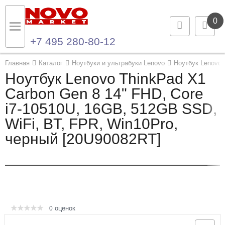
0
+7 495 280-80-12
Назад
Назад
Главная
Каталог
Ноутбуки и ультрабуки Lenovo
Ноутбук Lenovo 
Ноутбук Lenovo ThinkPad X1
Каталог продукции
Контакты
Carbon Gen 8 14" FHD, Core
i7-10510U, 16GB, 512GB SSD,
Ноутбуки и ультрабуки
Контактная информация
WiFi, BT, FPR, Win10Pro,
Компьютеры
черный [20U90082RT]
Моноблоки
Серверы и СХД
Опции и комплектующие
оценок
0
Мониторы