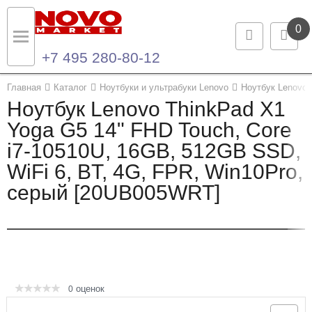
0
+7 495 280-80-12
Назад
Назад
Главная
Каталог
Ноутбуки и ультрабуки Lenovo
Ноутбук Lenovo 
Ноутбук Lenovo ThinkPad X1
Каталог продукции
Контакты
Yoga G5 14" FHD Touch, Core
i7-10510U, 16GB, 512GB SSD,
Ноутбуки и ультрабуки
Контактная информация
WiFi 6, BT, 4G, FPR, Win10Pro,
Компьютеры
серый [20UB005WRT]
Моноблоки
Серверы и СХД
Опции и комплектующие
оценок
0
Мониторы