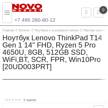
0
+7 495 280-80-12
Назад
Назад
Главная
Каталог
Ноутбуки и ультрабуки Lenovo
Ноутбук Lenovo 
Ноутбук Lenovo ThinkPad T14
Каталог продукции
Контакты
Gen 1 14" FHD, Ryzen 5 Pro
4650U, 8GB, 512GB SSD,
Ноутбуки и ультрабуки
Контактная информация
WiFi,BT, SCR, FPR, Win10Pro
Компьютеры
[20UD003PRT]
Моноблоки
Серверы и СХД
Опции и комплектующие
оценок
0
Мониторы