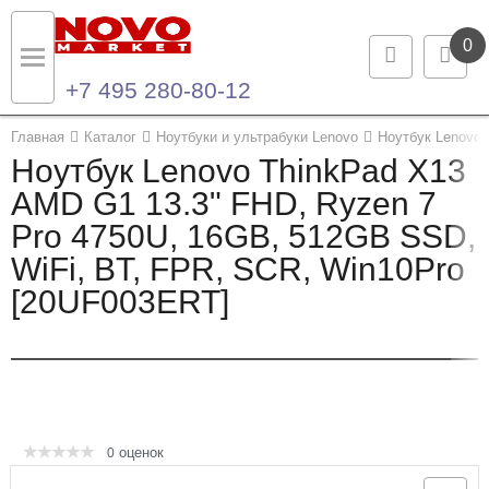
0
+7 495 280-80-12
Назад
Назад
Главная
Каталог
Ноутбуки и ультрабуки Lenovo
Ноутбук Lenovo 
Ноутбук Lenovo ThinkPad X13
Каталог продукции
Контакты
AMD G1 13.3" FHD, Ryzen 7
Pro 4750U, 16GB, 512GB SSD,
Ноутбуки и ультрабуки
Контактная информация
WiFi, BT, FPR, SCR, Win10Pro
Компьютеры
[20UF003ERT]
Моноблоки
Серверы и СХД
Опции и комплектующие
оценок
0
Мониторы