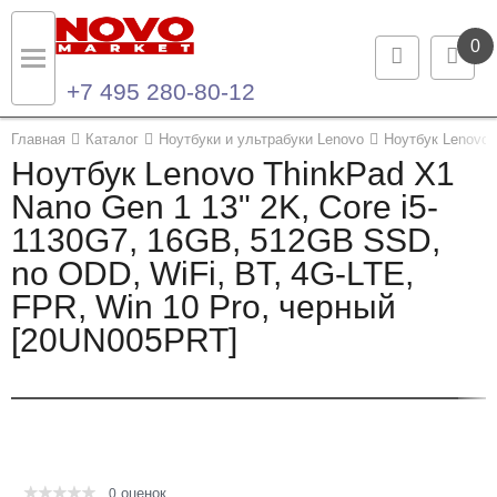
0
+7 495 280-80-12
Назад
Назад
Главная
Каталог
Ноутбуки и ультрабуки Lenovo
Ноутбук Lenovo 
Ноутбук Lenovo ThinkPad X1
Каталог продукции
Контакты
Nano Gen 1 13" 2K, Core i5-
1130G7, 16GB, 512GB SSD,
Ноутбуки и ультрабуки
Контактная информация
no ODD, WiFi, BT, 4G-LTE,
Компьютеры
FPR, Win 10 Pro, черный
[20UN005PRT]
Моноблоки
Серверы и СХД
Опции и комплектующие
оценок
Мониторы
0