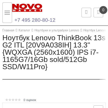
0
+7 495 280-80-12
Назад
Назад
Главная
Каталог
Ноутбуки и ультрабуки Lenovo
Ноутбук Lenovo 
Ноутбук Lenovo ThinkBook 13s
Каталог продукции
Контакты
G2 ITL [20V9A038IH] 13.3"
{WQXGA (2560x1600) IPS i7-
Ноутбуки и ультрабуки
Контактная информация
1165G7/16Gb sold/512Gb
Компьютеры
SSD/W11Pro}
Моноблоки
Серверы и СХД
Опции и комплектующие
оценок
0
Мониторы