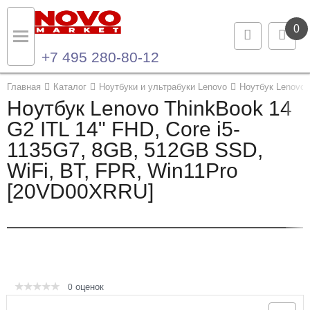
0
+7 495 280-80-12
Назад
Назад
Главная
Каталог
Ноутбуки и ультрабуки Lenovo
Ноутбук Lenovo 
Ноутбук Lenovo ThinkBook 14
Каталог продукции
Контакты
G2 ITL 14" FHD, Core i5-
1135G7, 8GB, 512GB SSD,
Ноутбуки и ультрабуки
Контактная информация
WiFi, BT, FPR, Win11Pro
Компьютеры
[20VD00XRRU]
Моноблоки
Серверы и СХД
Опции и комплектующие
оценок
0
Мониторы