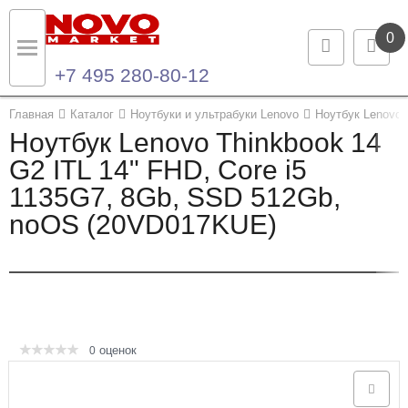
0
+7 495 280-80-12
Назад
Назад
Главная
Каталог
Ноутбуки и ультрабуки Lenovo
Ноутбук Lenovo 
Ноутбук Lenovo Thinkbook 14
Каталог продукции
Контакты
G2 ITL 14" FHD, Core i5
1135G7, 8Gb, SSD 512Gb,
Ноутбуки и ультрабуки
Контактная информация
noOS (20VD017KUE)
Компьютеры
Моноблоки
Серверы и СХД
оценок
0
Опции и комплектующие
Мониторы