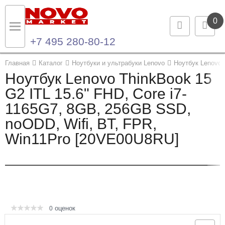
0
+7 495 280-80-12
Назад
Назад
Главная
Каталог
Ноутбуки и ультрабуки Lenovo
Ноутбук Lenovo
Ноутбук Lenovo ThinkBook 15
Каталог продукции
Контакты
G2 ITL 15.6" FHD, Core i7-
1165G7, 8GB, 256GB SSD,
Ноутбуки и ультрабуки
Контактная информация
noODD, Wifi, BT, FPR,
Компьютеры
Win11Pro [20VE00U8RU]
Моноблоки
Серверы и СХД
Опции и комплектующие
оценок
0
Мониторы