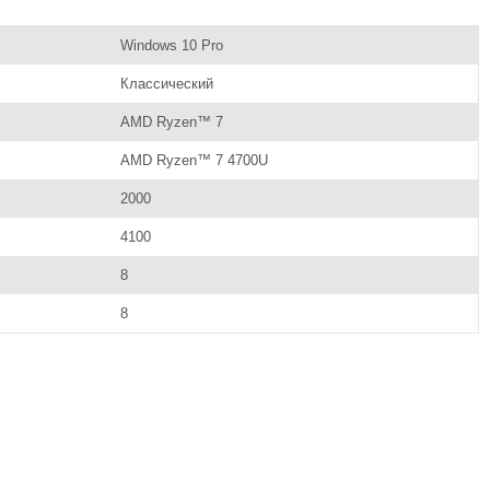
Windows 10 Pro
Классический
AMD Ryzen™ 7
AMD Ryzen™ 7 4700U
2000
4100
8
8