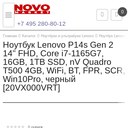
0
+7 495 280-80-12
Назад
Назад
Главная
Каталог
Ноутбуки и ультрабуки Lenovo
Ноутбук Lenovo 
Ноутбук Lenovo P14s Gen 2
Каталог продукции
Контакты
14" FHD, Core i7-1165G7,
16GB, 1TB SSD, nV Quadro
Ноутбуки и ультрабуки
Контактная информация
T500 4GB, WiFi, BT, FPR, SCR,
Компьютеры
Win10Pro, черный
[20VX000VRT]
Моноблоки
Серверы и СХД
Опции и комплектующие
оценок
Мониторы
0