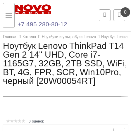
0
+7 495 280-80-12
Назад
Назад
Главная
Каталог
Ноутбуки и ультрабуки Lenovo
Ноутбук Lenovo 
Ноутбук Lenovo ThinkPad T14
Каталог продукции
Контакты
Gen 2 14" UHD, Core i7-
1165G7, 32GB, 2TB SSD, WiFi,
Ноутбуки и ультрабуки
Контактная информация
BT, 4G, FPR, SCR, Win10Pro,
Компьютеры
черный [20W00054RT]
Моноблоки
Серверы и СХД
Опции и комплектующие
оценок
0
Мониторы