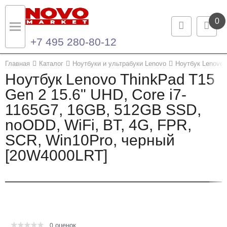
0
+7 495 280-80-12
Назад
Назад
Главная
Каталог
Ноутбуки и ультрабуки Lenovo
Ноутбук Lenovo 
Ноутбук Lenovo ThinkPad T15
Каталог продукции
Контакты
Gen 2 15.6" UHD, Core i7-
1165G7, 16GB, 512GB SSD,
Ноутбуки и ультрабуки
Контактная информация
noODD, WiFi, BT, 4G, FPR,
Компьютеры
SCR, Win10Pro, черный
[20W4000LRT]
Моноблоки
Серверы и СХД
Опции и комплектующие
оценок
Мониторы
0