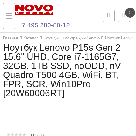
0
+7 495 280-80-12
Назад
Назад
Главная
Каталог
Ноутбуки и ультрабуки Lenovo
Ноутбук Lenovo 
Ноутбук Lenovo P15s Gen 2
Каталог продукции
Контакты
15.6" UHD, Core i7-1165G7,
32GB, 1TB SSD, noODD, nV
Ноутбуки и ультрабуки
Контактная информация
Quadro T500 4GB, WiFi, BT,
Компьютеры
FPR, SCR, Win10Pro
[20W60006RT]
Моноблоки
Серверы и СХД
Опции и комплектующие
оценок
Мониторы
0