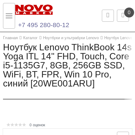
0
+7 495 280-80-12
Назад
Назад
Главная
Каталог
Ноутбуки и ультрабуки Lenovo
Ноутбук Lenovo 
Ноутбук Lenovo ThinkBook 14s
Каталог продукции
Контакты
Yoga ITL 14" FHD, Touch, Core
i5-1135G7, 8GB, 256GB SSD,
Ноутбуки и ультрабуки
Контактная информация
WiFi, BT, FPR, Win 10 Pro,
Компьютеры
синий [20WE001ARU]
Моноблоки
Серверы и СХД
Опции и комплектующие
оценок
0
Мониторы