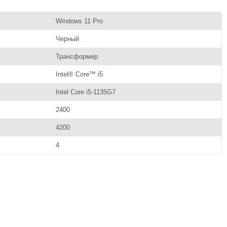
Windows 11 Pro
Черный
Трансформер
Intel® Core™ i5
Intel Core i5-1135G7
2400
4200
4