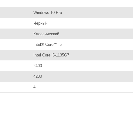
Windows 10 Pro
Черный
Классический
Intel® Core™ i5
Intel Core i5-1135G7
2400
4200
4