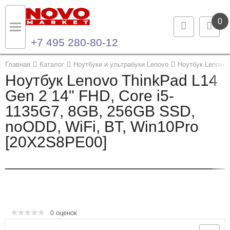
0
+7 495 280-80-12
Назад
Назад
Главная
Каталог
Ноутбуки и ультрабуки Lenovo
Ноутбук Lenovo 
Ноутбук Lenovo ThinkPad L14
Каталог продукции
Контакты
Gen 2 14" FHD, Core i5-
1135G7, 8GB, 256GB SSD,
Ноутбуки и ультрабуки
Контактная информация
noODD, WiFi, BT, Win10Pro
Компьютеры
[20X2S8PE00]
Моноблоки
Серверы и СХД
Опции и комплектующие
оценок
0
Мониторы