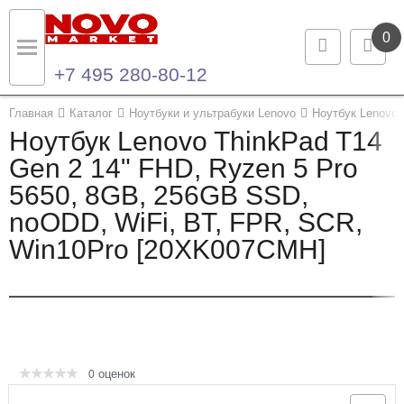
0
+7 495 280-80-12
Назад
Назад
Главная
Каталог
Ноутбуки и ультрабуки Lenovo
Ноутбук Lenovo
Ноутбук Lenovo ThinkPad T14
Каталог продукции
Контакты
Gen 2 14" FHD, Ryzen 5 Pro
5650, 8GB, 256GB SSD,
Ноутбуки и ультрабуки
Контактная информация
noODD, WiFi, BT, FPR, SCR,
Компьютеры
Win10Pro [20XK007CMH]
Моноблоки
Серверы и СХД
Опции и комплектующие
оценок
0
Мониторы