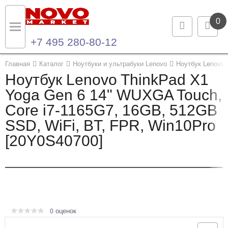
0
+7 495 280-80-12
Назад
Назад
Главная
Каталог
Ноутбуки и ультрабуки Lenovo
Ноутбук Lenovo 
Ноутбук Lenovo ThinkPad X1
Каталог продукции
Контакты
Yoga Gen 6 14" WUXGA Touch,
Core i7-1165G7, 16GB, 512GB
Ноутбуки и ультрабуки
Контактная информация
SSD, WiFi, BT, FPR, Win10Pro
Компьютеры
[20Y0S40700]
Моноблоки
Серверы и СХД
Опции и комплектующие
оценок
0
Мониторы