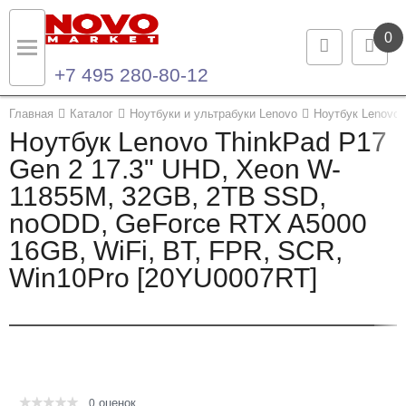
0
+7 495 280-80-12
Назад
Назад
Главная
Каталог
Ноутбуки и ультрабуки Lenovo
Ноутбук Lenovo 
Ноутбук Lenovo ThinkPad P17
Каталог продукции
Контакты
Gen 2 17.3" UHD, Xeon W-
11855M, 32GB, 2TB SSD,
Ноутбуки и ультрабуки
Контактная информация
noODD, GeForce RTX A5000
Компьютеры
16GB, WiFi, BT, FPR, SCR,
Win10Pro [20YU0007RT]
Моноблоки
Серверы и СХД
Опции и комплектующие
оценок
Мониторы
0