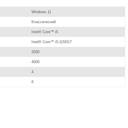
Windows 11
Классический
Intel® Core™ i5
Intel® Core™ i5-1155G7
2500
4500
4
8