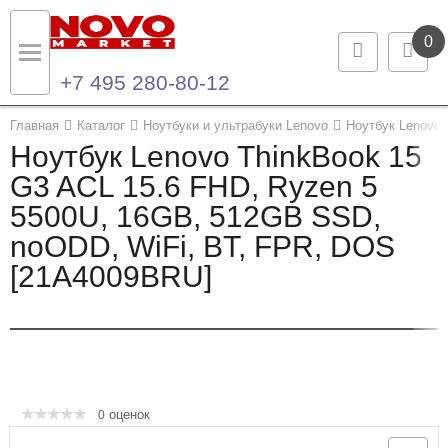
0
+7 495 280-80-12
Назад
Назад
Главная
Каталог
Ноутбуки и ультрабуки Lenovo
Ноутбук Lenovo 
Ноутбук Lenovo ThinkBook 15
Каталог продукции
Контакты
G3 ACL 15.6 FHD, Ryzen 5
5500U, 16GB, 512GB SSD,
Ноутбуки и ультрабуки
Контактная информация
noODD, WiFi, BT, FPR, DOS
Компьютеры
[21A4009BRU]
Моноблоки
Серверы и СХД
Опции и комплектующие
оценок
0
Мониторы