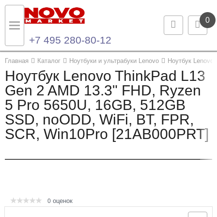
0
+7 495 280-80-12
Назад
Назад
Главная
Каталог
Ноутбуки и ультрабуки Lenovo
Ноутбук Lenovo 
Ноутбук Lenovo ThinkPad L13
Каталог продукции
Контакты
Gen 2 AMD 13.3" FHD, Ryzen
5 Pro 5650U, 16GB, 512GB
Ноутбуки и ультрабуки
Контактная информация
SSD, noODD, WiFi, BT, FPR,
Компьютеры
SCR, Win10Pro [21AB000PRT]
Моноблоки
Серверы и СХД
Опции и комплектующие
оценок
0
Мониторы