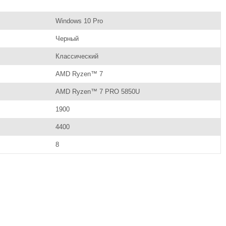
Windows 10 Pro
Черный
Классический
AMD Ryzen™ 7
AMD Ryzen™ 7 PRO 5850U
1900
4400
8