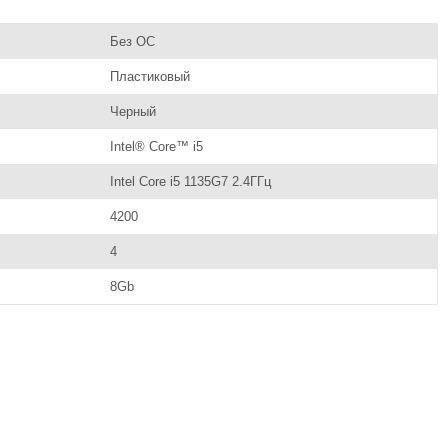
Без ОС
Пластиковый
Черный
Intel® Core™ i5
Intel Core i5 1135G7 2.4ГГц
4200
4
8Gb