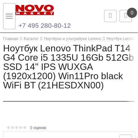
0
+7 495 280-80-12
Назад
Назад
Главная
Каталог
Ноутбуки и ультрабуки Lenovo
Ноутбук Lenovo 
Ноутбук Lenovo ThinkPad T14
Каталог продукции
Контакты
G4 Core i5 1335U 16Gb 512Gb
SSD 14" IPS WUXGA
Ноутбуки и ультрабуки
Контактная информация
(1920x1200) Win11Pro black
Компьютеры
WiFi BT (21HESDXN00)
Моноблоки
Серверы и СХД
Опции и комплектующие
оценок
0
Мониторы