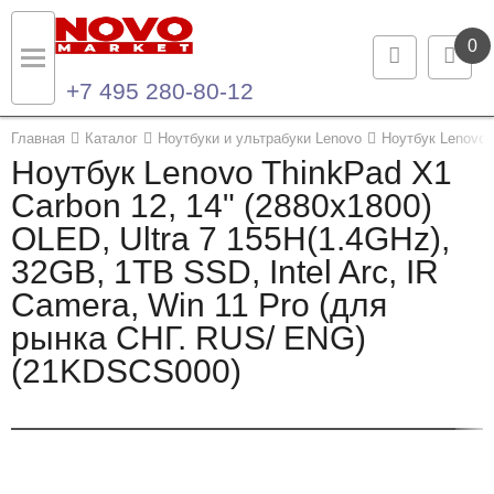
0
+7 495 280-80-12
Назад
Назад
Главная
Каталог
Ноутбуки и ультрабуки Lenovo
Ноутбук Lenovo 
Ноутбук Lenovo ThinkPad X1
Каталог продукции
Контакты
Carbon 12, 14" (2880x1800)
OLED, Ultra 7 155H(1.4GHz),
Ноутбуки и ультрабуки
Контактная информация
32GB, 1TB SSD, Intel Arc, IR
Компьютеры
Camera, Win 11 Pro (для
рынка СНГ. RUS/ ENG)
Моноблоки
(21KDSCS000)
Серверы и СХД
Опции и комплектующие
Мониторы