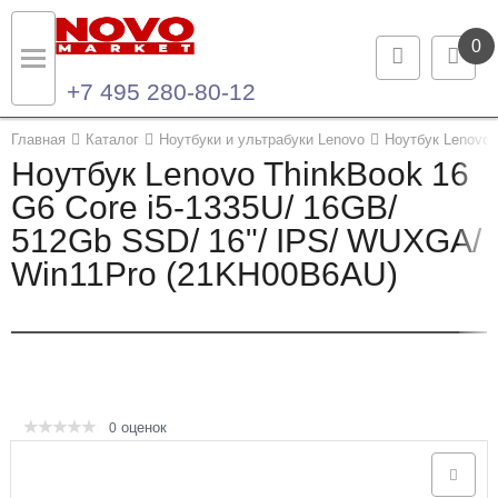
0
+7 495 280-80-12
Назад
Назад
Главная
Каталог
Ноутбуки и ультрабуки Lenovo
Ноутбук Lenovo 
Ноутбук Lenovo ThinkBook 16
Каталог продукции
Контакты
G6 Core i5-1335U/ 16GB/
512Gb SSD/ 16"/ IPS/ WUXGA/
Ноутбуки и ультрабуки
Контактная информация
Win11Pro (21KH00B6AU)
Компьютеры
Моноблоки
Серверы и СХД
оценок
0
Опции и комплектующие
Мониторы