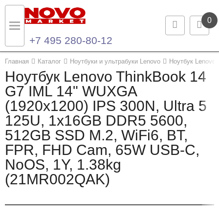
0
+7 495 280-80-12
Назад
Назад
Главная
Каталог
Ноутбуки и ультрабуки Lenovo
Ноутбук Lenovo 
Ноутбук Lenovo ThinkBook 14
Каталог продукции
Контакты
G7 IML 14" WUXGA
(1920x1200) IPS 300N, Ultra 5
Ноутбуки и ультрабуки
Контактная информация
125U, 1x16GB DDR5 5600,
Компьютеры
512GB SSD M.2, WiFi6, BT,
FPR, FHD Cam, 65W USB-C,
Моноблоки
NoOS, 1Y, 1.38kg
Серверы и СХД
(21MR002QAK)
Опции и комплектующие
Мониторы