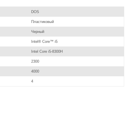
DOS
Пластиковый
Черный
Intel® Core™ i5
Intel Core i5-8300H
2300
4000
4