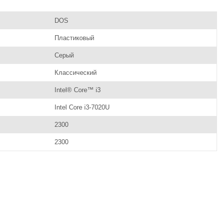
DOS
Пластиковый
Серый
Классический
Intel® Core™ i3
Intel Core i3-7020U
2300
2300