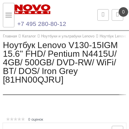
0
+7 495 280-80-12
Назад
Назад
Главная
Каталог
Ноутбуки и ультрабуки Lenovo
Ноутбук Lenovo 
Ноутбук Lenovo V130-15IGM
Каталог продукции
Контакты
15.6" FHD/ Pentium N4415U/
4GB/ 500GB/ DVD-RW/ WiFi/
Ноутбуки и ультрабуки
Контактная информация
BT/ DOS/ Iron Grey
Компьютеры
[81HN00QJRU]
Моноблоки
Серверы и СХД
Опции и комплектующие
оценок
0
Мониторы