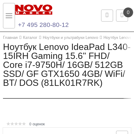
0
+7 495 280-80-12
Назад
Назад
Главная
Каталог
Ноутбуки и ультрабуки Lenovo
Ноутбук Lenovo 
Ноутбук Lenovo IdeaPad L340-
Каталог продукции
Контакты
15IRH Gaming 15.6" FHD/
Core i7-9750H/ 16GB/ 512GB
Ноутбуки и ультрабуки
Контактная информация
SSD/ GF GTX1650 4GB/ WiFi/
Компьютеры
BT/ DOS (81LK01R7RK)
Моноблоки
Серверы и СХД
Опции и комплектующие
оценок
0
Мониторы