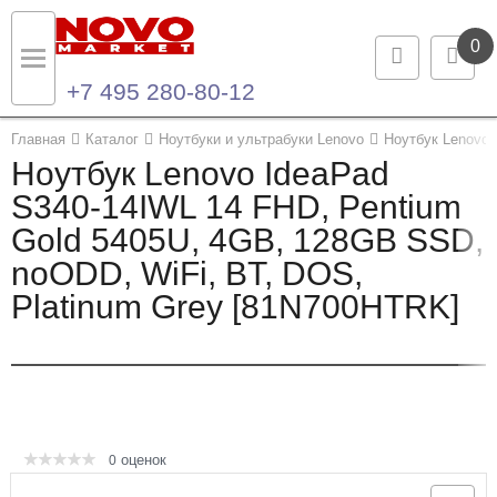
0
+7 495 280-80-12
Назад
Назад
Главная
Каталог
Ноутбуки и ультрабуки Lenovo
Ноутбук Lenovo
Ноутбук Lenovo IdeaPad
Каталог продукции
Контакты
S340-14IWL 14 FHD, Pentium
Gold 5405U, 4GB, 128GB SSD,
Ноутбуки и ультрабуки
Контактная информация
noODD, WiFi, BT, DOS,
Компьютеры
Platinum Grey [81N700HTRK]
Моноблоки
Серверы и СХД
Опции и комплектующие
оценок
0
Мониторы