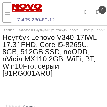
0
+7 495 280-80-12
Назад
Назад
Главная
Каталог
Ноутбуки и ультрабуки Lenovo
Ноутбук Lenоvo 
Ноутбук Lenоvo V340-17IWL
Каталог продукции
Контакты
17.3" FHD, Core i5-8265U,
8GB, 512GB SSD, noODD,
Ноутбуки и ультрабуки
Контактная информация
nVidia MX110 2GB, WiFi, BT,
Компьютеры
Win10Pro, серый
[81RG001ARU]
Моноблоки
Серверы и СХД
Опции и комплектующие
оценок
Мониторы
0