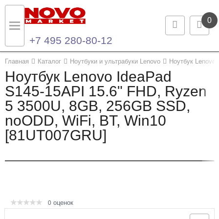
0
+7 495 280-80-12
Назад
Назад
Главная
Каталог
Ноутбуки и ультрабуки Lenovo
Ноутбук Lenovo 
Ноутбук Lenovo IdeaPad
Каталог продукции
Контакты
S145-15API 15.6" FHD, Ryzen
5 3500U, 8GB, 256GB SSD,
Ноутбуки и ультрабуки
Контактная информация
noODD, WiFi, BT, Win10
Компьютеры
[81UT007GRU]
Моноблоки
Серверы и СХД
Опции и комплектующие
оценок
0
Мониторы