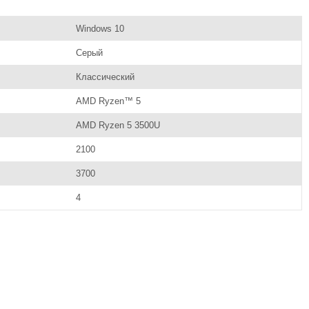
Windows 10
Серый
Классический
AMD Ryzen™ 5
AMD Ryzen 5 3500U
2100
3700
4