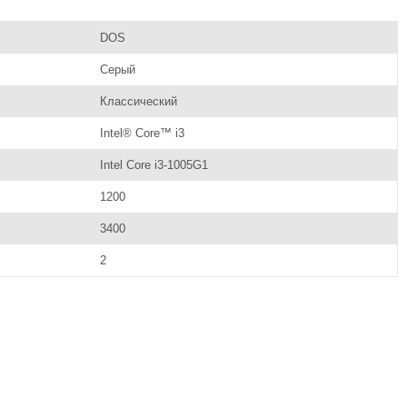
DOS
Серый
Классический
Intel® Core™ i3
Intel Core i3-1005G1
1200
3400
2