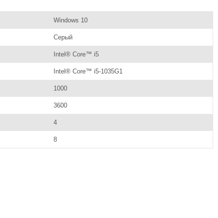
Windows 10
Серый
Intel® Core™ i5
Intel® Core™ i5-1035G1
1000
3600
4
8