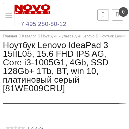
0
+7 495 280-80-12
Назад
Назад
Главная
Каталог
Ноутбуки и ультрабуки Lenovo
Ноутбук Lenovo 
Ноутбук Lenovo IdeaPad 3
Каталог продукции
Контакты
15IIL05, 15.6 FHD IPS AG,
Core i3-1005G1, 4Gb, SSD
Ноутбуки и ультрабуки
Контактная информация
128Gb+ 1Tb, BT, win 10,
Компьютеры
платиновый серый
[81WE009CRU]
Моноблоки
Серверы и СХД
Опции и комплектующие
оценок
Мониторы
0