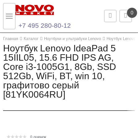
0
+7 495 280-80-12
Назад
Назад
Главная
Каталог
Ноутбуки и ультрабуки Lenovo
Ноутбук Lenovo 
Ноутбук Lenovo IdeaPad 5
Каталог продукции
Контакты
15IIL05, 15.6 FHD IPS AG,
Core i3-1005G1, 8Gb, SSD
Ноутбуки и ультрабуки
Контактная информация
512Gb, WiFi, BT, win 10,
Компьютеры
графитово серый
[81YK0064RU]
Моноблоки
Серверы и СХД
Опции и комплектующие
оценок
Мониторы
0