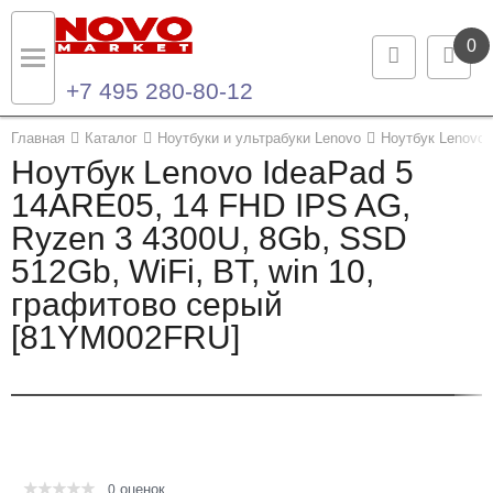
0
+7 495 280-80-12
Назад
Назад
Главная
Каталог
Ноутбуки и ультрабуки Lenovo
Ноутбук Lenovo
Ноутбук Lenovo IdeaPad 5
Каталог продукции
Контакты
14ARE05, 14 FHD IPS AG,
Ryzen 3 4300U, 8Gb, SSD
Ноутбуки и ультрабуки
Контактная информация
512Gb, WiFi, BT, win 10,
Компьютеры
графитово серый
[81YM002FRU]
Моноблоки
Серверы и СХД
Опции и комплектующие
оценок
Мониторы
0