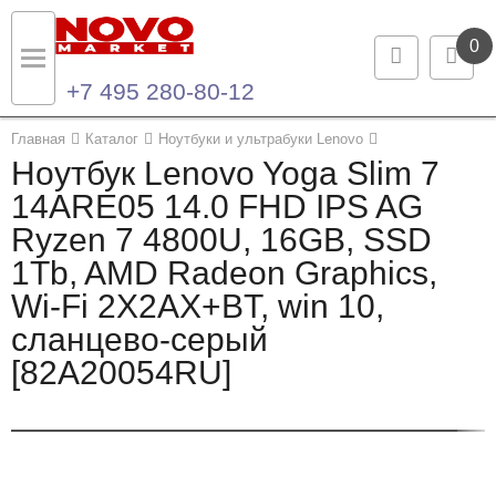
0
+7 495 280-80-12
Назад
Назад
Главная
Каталог
Ноутбуки и ультрабуки Lenovo
Ноутбук Lenovo Yoga Slim 7
Каталог продукции
Контакты
14ARE05 14.0 FHD IPS AG
Ryzen 7 4800U, 16GB, SSD
Ноутбуки и ультрабуки
Контактная информация
1Tb, AMD Radeon Graphics,
Компьютеры
Wi-Fi 2X2AX+BT, win 10,
сланцево-серый
Моноблоки
[82A20054RU]
Серверы и СХД
Опции и комплектующие
Мониторы